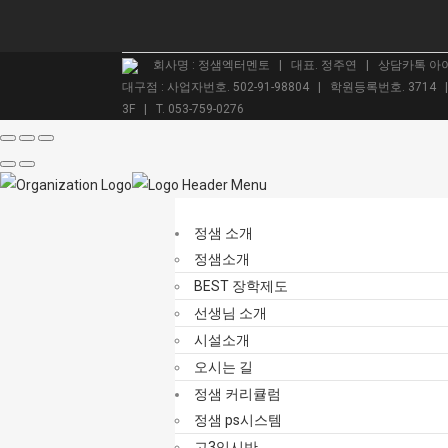
회사명 : 정샘엑터멘토 | 대표. 정주연 | 상담카톡 아이디.
대구점 : 사업자번호. 502-91-98804 | 학원등록번호. 3714
3F | T. 053-759-0276
정샘 소개
정샘소개
BEST 장학제도
선생님 소개
시설소개
오시는 길
정샘 커리큘럼
정샘 ps시스템
고3입시반