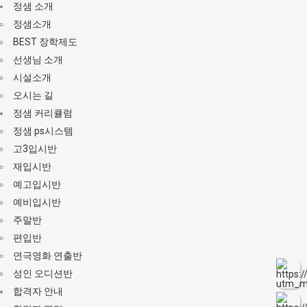
정샘 소개
정샘소개
BEST 장학제도
선생님 소개
시설소개
오시는 길
정샘 커리큘럼
정샘 ps시스템
고3입시반
재입시반
예고입시반
예비입시반
주말반
편입반
연극영화 연출반
성인 오디션반
합격자 안내