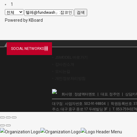
1
검색
Powered by KBoard
SOCIAL NETWORKS
JSMODEL 바로가기
강사진소개
오시는길
개인정보처리방침
회사명 : 정샘엑터멘토 | 대표. 정주연 | 상담카톡 
대구점 : 사업자번호. 502-91-98804 | 학원등록번호. 37
주소. 대구 중구 종로 17 두레빌딩 3F | T. 053-759-027