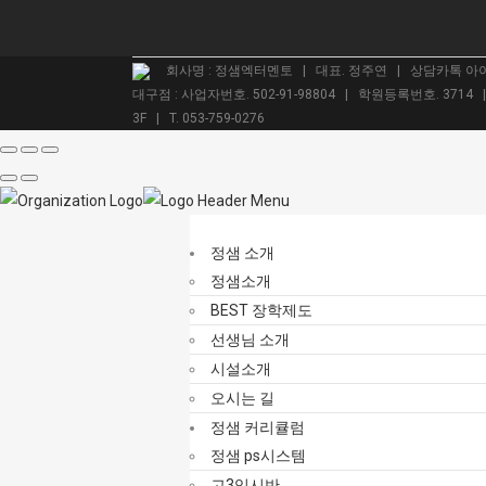
회사명 : 정샘엑터멘토 | 대표. 정주연 | 상담카톡 아이디.
대구점 : 사업자번호. 502-91-98804 | 학원등록번호. 3714
3F | T. 053-759-0276
정샘 소개
정샘소개
BEST 장학제도
선생님 소개
시설소개
오시는 길
정샘 커리큘럼
정샘 ps시스템
고3입시반