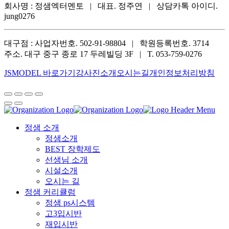
회사명 : 정샘엑터멘토 | 대표. 정주연 | 상담카톡 아이디.
jung0276
대구점 : 사업자번호. 502-91-98804 | 학원등록번호. 3714
주소. 대구 중구 종로 17 두레빌딩 3F | T. 053-759-0276
JSMODEL 바로가기
강사진소개
오시는길
개인정보처리방침
정샘 소개
정샘소개
BEST 장학제도
선생님 소개
시설소개
오시는 길
정샘 커리큘럼
정샘 ps시스템
고3입시반
재입시반