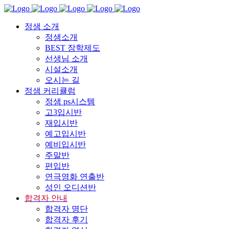
정샘 소개
정샘소개
BEST 장학제도
선생님 소개
시설소개
오시는 길
정샘 커리큘럼
정샘 ps시스템
고3입시반
재입시반
예고입시반
예비입시반
주말반
편입반
연극영화 연출반
성인 오디션반
합격자 안내
합격자 명단
합격자 후기