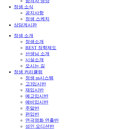
합격자 영상
정샘 소식
공지사항
정샘 스케치
상담게시판
정샘 소개
정샘소개
BEST 장학제도
선생님 소개
시설소개
오시는 길
정샘 커리큘럼
정샘 ps시스템
고3입시반
재입시반
예고입시반
예비입시반
주말반
편입반
연극영화 연출반
성인 오디션반