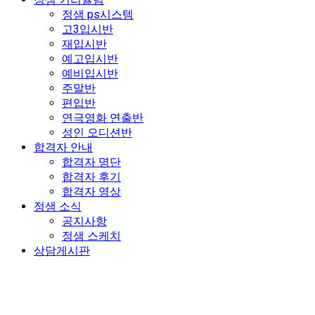
정샘 ps시스템
고3입시반
재입시반
예고입시반
예비입시반
주말반
편입반
연극영화 연출반
성인 오디션반
합격자 안내
합격자 명단
합격자 후기
합격자 영상
정샘 소식
공지사항
정샘 스케치
상담게시판