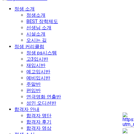
정샘 소개
정샘소개
BEST 장학제도
선생님 소개
시설소개
오시는 길
정샘 커리큘럼
정샘 ps시스템
고3입시반
재입시반
예고입시반
예비입시반
주말반
편입반
연극영화 연출반
성인 오디션반
합격자 안내
합격자 명단
합격자 후기
합격자 영상