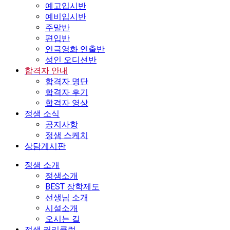
예고입시반
예비입시반
주말반
편입반
연극영화 연출반
성인 오디션반
합격자 안내
합격자 명단
합격자 후기
합격자 영상
정샘 소식
공지사항
정샘 스케치
상담게시판
정샘 소개
정샘소개
BEST 장학제도
선생님 소개
시설소개
오시는 길
정샘 커리큘럼