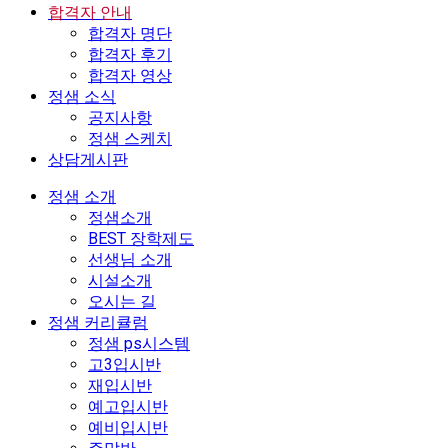
합격자 안내
합격자 명단
합격자 후기
합격자 영상
정샘 소식
공지사항
정샘 스케치
상담게시판
정샘 소개
정샘소개
BEST 장학제도
선생님 소개
시설소개
오시는 길
정샘 커리큘럼
정샘 ps시스템
고3입시반
재입시반
예고입시반
예비입시반