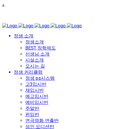
정샘 소개
정샘소개
BEST 장학제도
선생님 소개
시설소개
오시는 길
정샘 커리큘럼
정샘 ps시스템
고3입시반
재입시반
예고입시반
예비입시반
주말반
편입반
연극영화 연출반
성인 오디션반