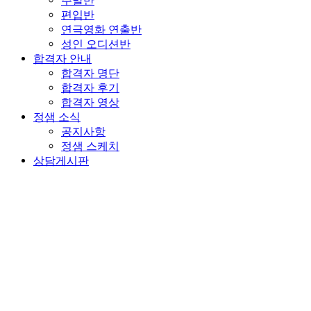
주말반
편입반
연극영화 연출반
성인 오디션반
합격자 안내
합격자 명단
합격자 후기
합격자 영상
정샘 소식
공지사항
정샘 스케치
상담게시판