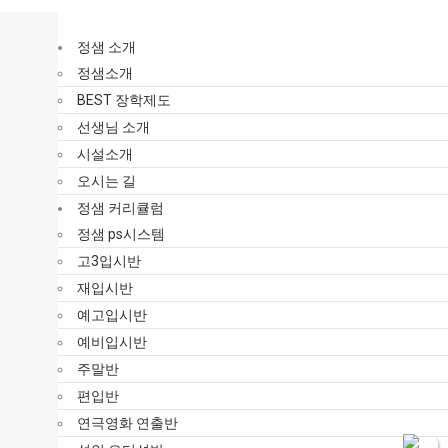
정샘 소개
정샘소개
BEST 장학제도
선생님 소개
시설소개
오시는 길
정샘 커리큘럼
정샘 ps시스템
고3입시반
재입시반
예고입시반
예비입시반
주말반
편입반
연극영화 연출반