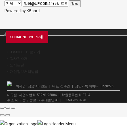
검색
Powered by KBoard
SOCIAL NETWORKS
JSMODEL 바로가기
강사진소개
오시는길
개인정보처리방침
회사명 : 정샘엑터멘토 | 대표. 정주연 | 상담카톡 아이디. jung0276
대구점 : 사업자번호. 502-91-98804 | 학원등록번호. 3714
주소. 대구 중구 종로 17 두레빌딩 3F | T. 053-759-0276