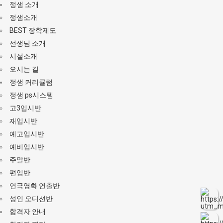
정샘 소개
정샘소개
BEST 장학제도
선생님 소개
시설소개
오시는 길
정샘 커리큘럼
정샘 ps시스템
고3입시반
재입시반
예고입시반
예비입시반
주말반
편입반
연극영화 연출반
성인 오디션반
합격자 안내