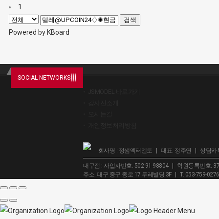
1
검색
Powered by KBoard
SOCIAL NETWORKS
JSMODEL 바로가기
강사진소개
오시는길
개인정보처리방침
회사명 : 정샘엑터멘토 | 대표. 정주연 | 상담카톡 
대구점 : 사업자번호. 502-91-98804 | 학원등록번호. 37
주소. 대구 중구 종로 17 두레빌딩 3F | T. 053-759-027