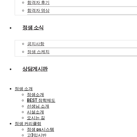
합격자 후기
합격자 영상
정샘 소식
공지사항
정샘 스케치
상담게시판
정샘 소개
정샘소개
BEST 장학제도
선생님 소개
시설소개
오시는 길
정샘 커리큘럼
정샘 ps시스템
고3입시반