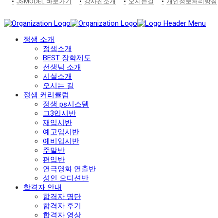
JSMODEL 바로가기
강사진소개
오시는길
개인정보처리방침
정샘 소개
정샘소개
BEST 장학제도
선생님 소개
시설소개
오시는 길
정샘 커리큘럼
정샘 ps시스템
고3입시반
재입시반
예고입시반
예비입시반
주말반
편입반
연극영화 연출반
성인 오디션반
합격자 안내
합격자 명단
합격자 후기
합격자 영상