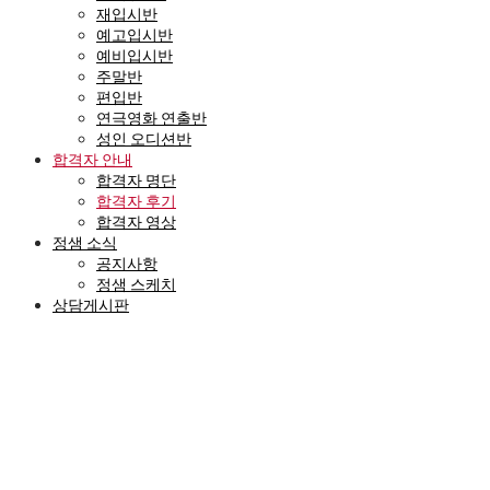
재입시반
예고입시반
예비입시반
주말반
편입반
연극영화 연출반
성인 오디션반
합격자 안내
합격자 명단
합격자 후기
합격자 영상
정샘 소식
공지사항
정샘 스케치
상담게시판