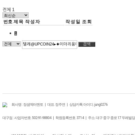
전체 1
번호
제목
작성자
작성일
조회
1
검색
회사명 : 정샘엑터멘토 | 대표. 정주연 | 상담카톡 아이디. jung0276
대구점 : 사업자번호. 502-91-98804 | 학원등록번호. 3714 | 주소. 대구 중구 종로 17 두레빌딩 3F |