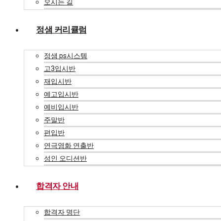
오시는 길
정샘 커리큘럼
정샘 ps시스템
고3입시반
재입시반
예고입시반
예비입시반
주말반
편입반
연극영화 연출반
성인 오디션반
합격자 안내
합격자 명단