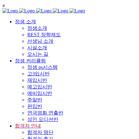
정샘 소개
정샘소개
BEST 장학제도
선생님 소개
시설소개
오시는 길
정샘 커리큘럼
정샘 ps시스템
고3입시반
재입시반
예고입시반
예비입시반
주말반
편입반
연극영화 연출반
성인 오디션반
합격자 안내
합격자 명단
합격자 후기