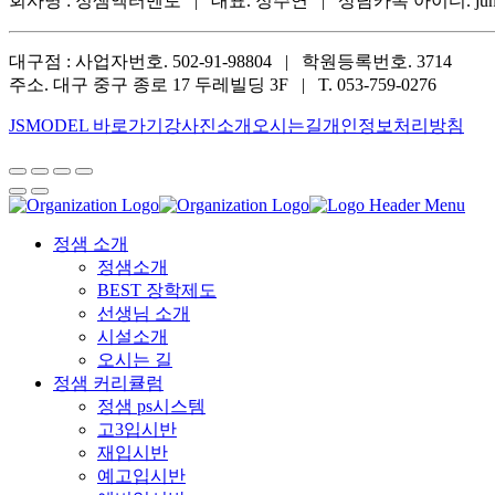
회사명 : 정샘엑터멘토 | 대표. 정주연 | 상담카톡 아이디. jung
대구점 : 사업자번호. 502-91-98804 | 학원등록번호. 3714
주소. 대구 중구 종로 17 두레빌딩 3F | T. 053-759-0276
JSMODEL 바로가기
강사진소개
오시는길
개인정보처리방침
정샘 소개
정샘소개
BEST 장학제도
선생님 소개
시설소개
오시는 길
정샘 커리큘럼
정샘 ps시스템
고3입시반
재입시반
예고입시반