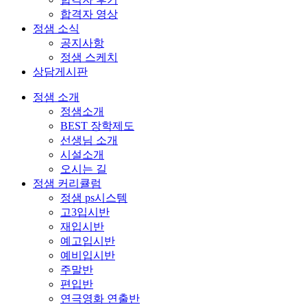
합격자 영상
정샘 소식
공지사항
정샘 스케치
상담게시판
정샘 소개
정샘소개
BEST 장학제도
선생님 소개
시설소개
오시는 길
정샘 커리큘럼
정샘 ps시스템
고3입시반
재입시반
예고입시반
예비입시반
주말반
편입반
연극영화 연출반