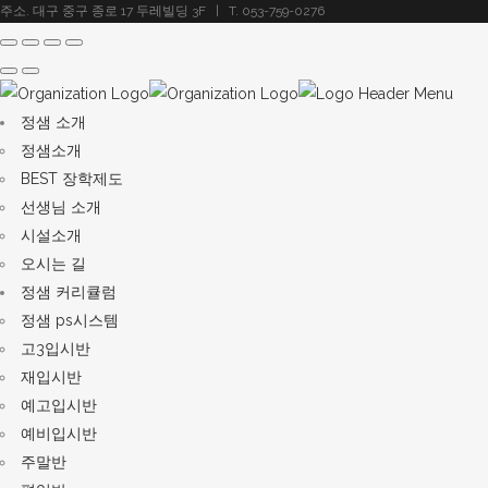
주소. 대구 중구 종로 17 두레빌딩 3F | T. 053-759-0276
정샘 소개
정샘소개
BEST 장학제도
선생님 소개
시설소개
오시는 길
정샘 커리큘럼
정샘 ps시스템
고3입시반
재입시반
예고입시반
예비입시반
주말반