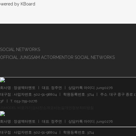
owered by KBoard
SOCIAL NETWORKS
OFFICIAL JUNGSAM ACTORMENTOR SOCIAL NETWORKS
회사명 : 정샘엑터멘토 | 대표. 정주연 | 상담카톡 아이디. jung0276
대구점 : 사업자번호. 502-91-98804 | 학원등록번호. 3714 | 주소. 대구 중구 종로 
3F | T. 053-759-0276
JSMODEL 바로가기
강사진소개
오시는길
개인정보처리방침
회사명 : 정샘엑터멘토 | 대표. 정주연 | 상담카톡 아이디. jung0276
대구점 : 사업자번호. 502-91-98804 | 학원등록번호. 3714