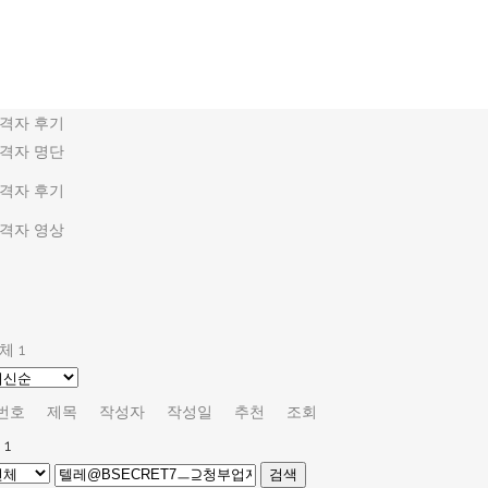
격자 후기
격자 명단
격자 후기
격자 영상
체 1
번호
제목
작성자
작성일
추천
조회
1
검색