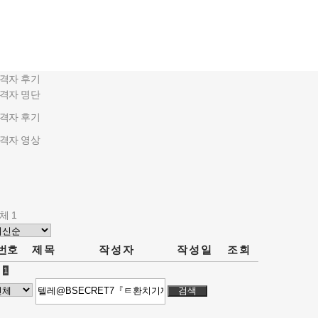
격자 후기
격자 명단
격자 후기
격자 영상
체 1
번호
제목
작성자
작성일
조회
1
검색