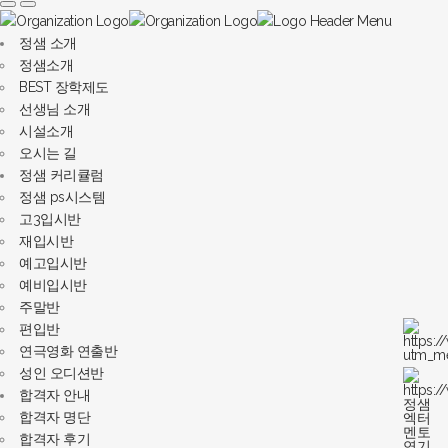
정샘 소개
정샘소개
BEST 장학제도
선생님 소개
시설소개
오시는 길
정샘 커리큘럼
정샘 ps시스템
고3입시반
재입시반
예고입시반
예비입시반
주말반
편입반
연극영화 연출반
성인 오디션반
합격자 안내
합격자 명단
합격자 후기