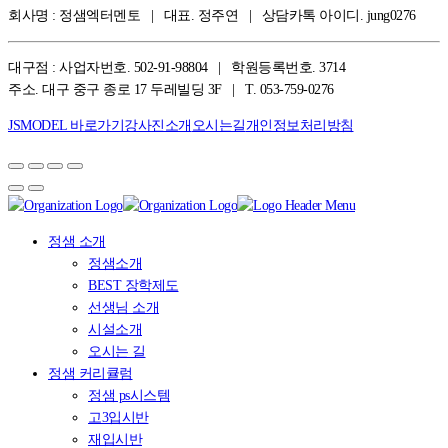
회사명 : 정샘엑터멘토 | 대표. 정주연 | 상담카톡 아이디. jung0276
대구점 : 사업자번호. 502-91-98804 | 학원등록번호. 3714
주소. 대구 중구 종로 17 두레빌딩 3F | T. 053-759-0276
JSMODEL 바로가기
강사진소개
오시는길
개인정보처리방침
정샘 소개
정샘소개
BEST 장학제도
선생님 소개
시설소개
오시는 길
정샘 커리큘럼
정샘 ps시스템
고3입시반
재입시반