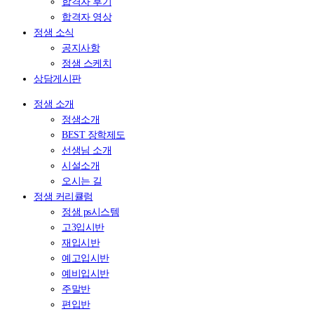
합격자 후기
합격자 영상
정샘 소식
공지사항
정샘 스케치
상담게시판
정샘 소개
정샘소개
BEST 장학제도
선생님 소개
시설소개
오시는 길
정샘 커리큘럼
정샘 ps시스템
고3입시반
재입시반
예고입시반
예비입시반
주말반
편입반