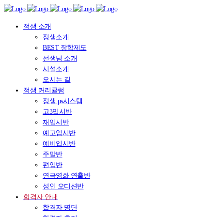
정샘 소개
정샘소개
BEST 장학제도
선생님 소개
시설소개
오시는 길
정샘 커리큘럼
정샘 ps시스템
고3입시반
재입시반
예고입시반
예비입시반
주말반
편입반
연극영화 연출반
성인 오디션반
합격자 안내
합격자 명단