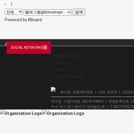
1
검색
Powered by KBoard
SOCIAL NETWORKS
JSMODEL 바로가기
강사진소개
오시는길
개인정보처리방침
회사명 : 정샘엑터멘토 | 대표. 정주연 | 상담카톡 
대구점 : 사업자번호. 502-91-98804 | 학원등록번호. 37
주소. 대구 중구 종로 17 두레빌딩 3F | T. 053-759-027