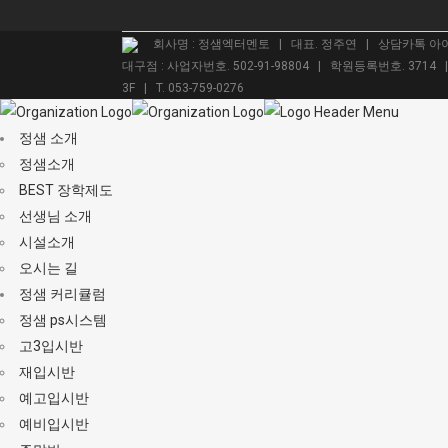
회사명 : 정샘엑터멘토 | 대표. 정주연 | 상담카톡 아이디.
대구점 : 사업자번호. 502-91-98804 | 학원등록번호. 3714
3F | T. 053-759-0276
정샘 소개
정샘소개
BEST 장학제도
선생님 소개
시설소개
오시는 길
정샘 커리큘럼
정샘 ps시스템
고3입시반
재입시반
예고입시반
예비입시반